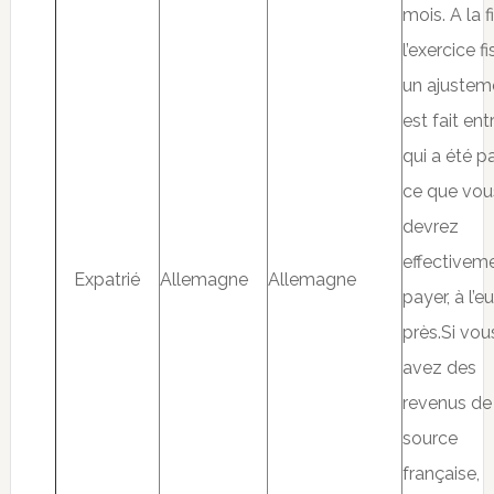
mois. A la f
l’exercice fi
un ajustem
est fait ent
qui a été p
ce que vou
devrez
effectivem
Expatrié
Allemagne
Allemagne
payer, à l’e
près.Si vou
avez des
revenus de
source
française,