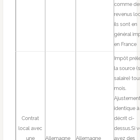
comme de
revenus loc
ils sont en
général im
en France
Impôt prél
la source (s
salaire) tou
mois.
Ajustemen
identique à
Contrat
décrit ci-
local avec
dessus.Si 
une
Allemagne
Allemagne
avez des