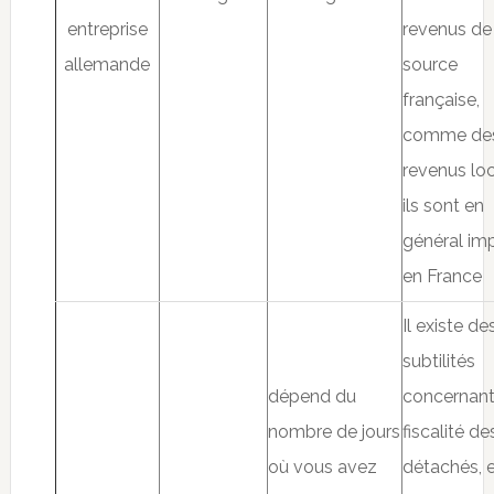
entreprise
revenus de
allemande
source
française,
comme de
revenus loc
ils sont en
général im
en France
Il existe de
subtilités
dépend du
concernant
nombre de jours
fiscalité de
où vous avez
détachés, e