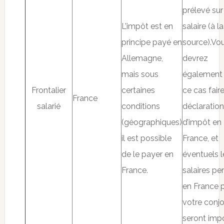
prélevé sur
L’impôt est en
salaire (à la
principe payé en
source).Vo
Allemagne,
devrez
mais sous
également
Frontalier
certaines
ce cas fair
France
salarié
conditions
déclaration
(géographiques)
d’impôt en
il est possible
France, et
de le payer en
éventuels l
France.
salaires pe
en France 
votre conjo
seront imp