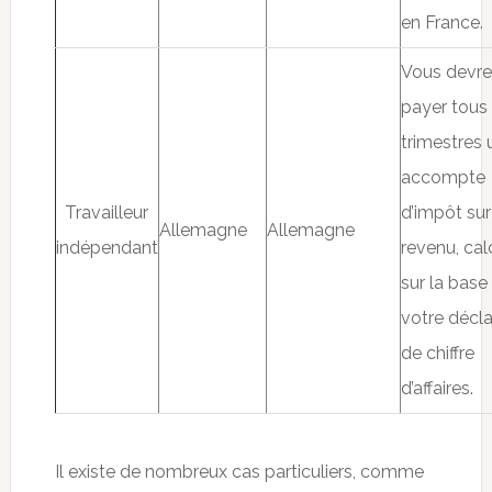
en France.
Vous devr
payer tous 
trimestres 
accompte
Travailleur
d’impôt sur
Allemagne
Allemagne
indépendant
revenu, cal
sur la base
votre décla
de chiffre
d’affaires.
Il existe de nombreux cas particuliers, comme