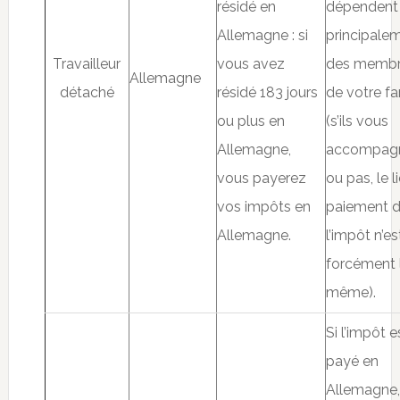
résidé en
dépendent
Allemagne : si
principale
Travailleur
vous avez
des memb
Allemagne
détaché
résidé 183 jours
de votre fa
ou plus en
(s’ils vous
Allemagne,
accompag
vous payerez
ou pas, le l
vos impôts en
paiement 
Allemagne.
l’impôt n’e
forcément 
même).
Si l’impôt e
payé en
Allemagne, 