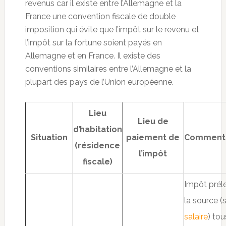
revenus car il existe entre l’Allemagne et la
France une convention fiscale de double
imposition qui évite que l’impôt sur le revenu et
l’impôt sur la fortune soient payés en
Allemagne et en France. Il existe des
conventions similaires entre l’Allemagne et la
plupart des pays de l’Union européenne.
Lieu
Lieu de
d’habitation
Situation
paiement de
Commenta
(résidence
l’impôt
fiscale)
Impôt prél
la source (s
salaire
) tou